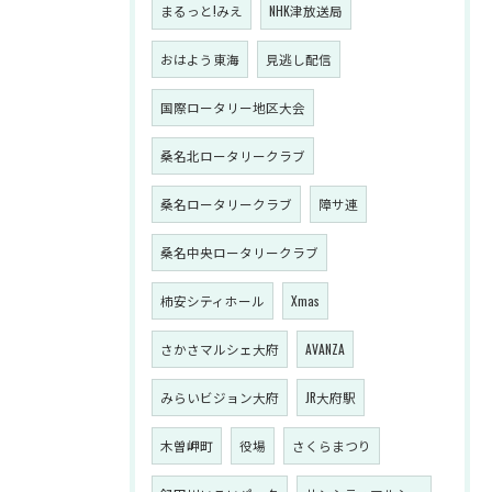
まるっと!みえ
NHK津放送局
おはよう東海
見逃し配信
国際ロータリー地区大会
桑名北ロータリークラブ
桑名ロータリークラブ
障サ連
桑名中央ロータリークラブ
柿安シティホール
Xmas
さかさマルシェ大府
AVANZA
みらいビジョン大府
JR大府駅
木曽岬町
役場
さくらまつり