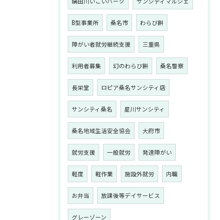
鍋田川いこいパーク
サンシティマルシェ
B型事業所
桑名市
わらび餅
障がい者就労継続支援
三重県
利用者募集
幻のわらび餅
桑名警察
長栄堂
ロピア桑名サンシティ店
サンシティ桑名
星川サンシティ
桑名地域生活安全協会
大府市
就労支援
一般就労
発達障がい
軽度
軽作業
施設外就労
内職
お弁当
放課後等デイサービス
グレーゾーン