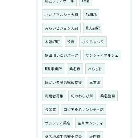
柿安シティホール
Xmas
さかさマルシェ大府
AVANZA
みらいビジョン大府
JR大府駅
木曽岬町
役場
さくらまつり
鍋田川いこいパーク
サンシティマルシェ
B型事業所
桑名市
わらび餅
障がい者就労継続支援
三重県
利用者募集
幻のわらび餅
桑名警察
長栄堂
ロピア桑名サンシティ店
サンシティ桑名
星川サンシティ
桑名地域生活安全協会
大府市